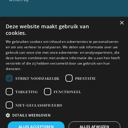
×
✓ ISO 9001
Deze website maakt gebruik van
cookies.
✓ ISO 27001
We gebruiken cookies om inhoud en advertenties te personaliseren
en om ons verkeer te analyseren. We delen ook informatie over uw
gebruik van onze site met onze advertentie- en analysepartners, die
deze kunnen combineren met andere informatie die u aan hen heeft
✓ PE punten
verstrekt of die zij hebben verzameld door uw gebruik van hun
diensten.
STRIKT NOODZAKELIJK
PRESTATIE
✓ NOB
TARGETING
FUNCTIONEEL
✓ Erkend leerbedrijf
NIET-GECLASSIFICEERD
2026 Fiscaliade
Disclaimer
Cookiebeleid
Privacybeleid
Klachtenprocedure
DETAILS WEERGEVEN
Algemene voorwaarden
KVK: 62004069
ALLES ACCEPTEREN
ALLES AFWIJZEN