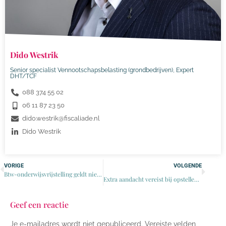
Dido Westrik
Senior specialist Vennootschapsbelasting (grondbedrijven), Expert
DHT/TCF
088 374 55 02
06 11 87 23 50
dido.westrik@fiscaliade.nl
Dido Westrik
VORIGE
VOLGENDE
Btw-onderwijsvrijstelling geldt niet voor nakijken scripties
Extra aandacht vereist bij opstellen van de verordening
Geef een reactie
Je e-mailadres wordt niet gepubliceerd.
Vereiste velden