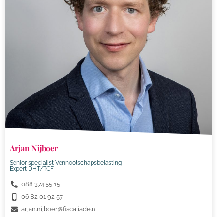
Arjan Nijboer
Senior specialist Vennootschapsbelasting
Expert DHT/TCF
088 374 55 15
06 82 01 92 57
arjan.nijboer@fiscaliade.nl