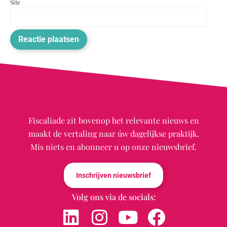
Site
Fiscaliade zit bovenop het relevante nieuws en
maakt de vertaling naar úw dagelijkse praktijk.
Mis niets en abonneer u op onze nieuwsbrief.
Inschrijven nieuwsbrief
Volg ons via de socials: