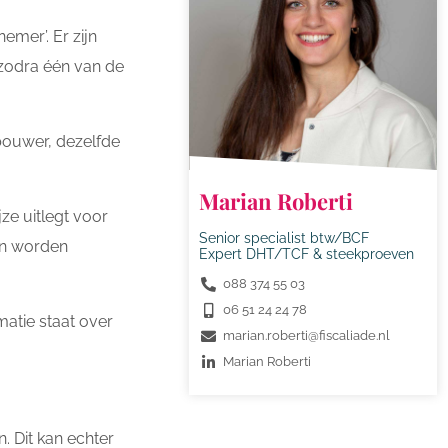
emer’. Er zijn
 zodra één van de
nbouwer, dezelfde
Marian Roberti
ze uitlegt voor
Senior specialist btw/BCF
en worden
Expert DHT/TCF & steekproeven
088 374 55 03
06 51 24 24 78
atie staat over
marian.roberti@fiscaliade.nl
Marian Roberti
. Dit kan echter