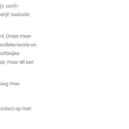
ijv. 100%-
jf, realisatie
emt. Onder meer
ecifieke kennis en
ofdelijke
ap, maar dit kan
graag mee.
contact op met: