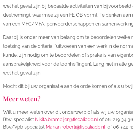
wel het geval zijn bij bepaalde activiteiten van bijvoorbeel
deelneming), waarmee zij een FE OB vormt. Te denken aan rea
van een MFC/MFA, penvoerderschappen en samenwerking
Daarbij is onder meer van belang om te beoordelen welke 
toetsing van de criteria: “uitvoeren van een werk in de norma
kunde, zijn nodig om te beoordelen of sprake is van eigen
aansprakelijkheid voor de loonheffingen). Lang niet in alle 
wel het geval zijn.
Mocht dit bij uw organisatie aan de orde komen of als u twij
Meer weten?
Wilt u meer weten over dit onderwerp of als wij uw organis
Btw-specialist
Nikita.brameijer@fiscaliade.nl
of 06-219 34 3
Btw/Vpb specialist
Marian.roberti@fiscaliade.nl
of 06-512 4