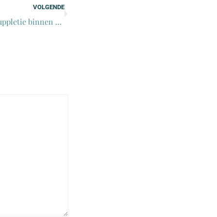
VOLGENDE
Wijzing per 1 januari 2025 – Termijn indienen btw-suppletie binnen 8 weken