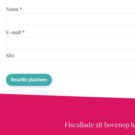
Naam
*
E-mail
*
Site
Fiscaliade zit bovenop h