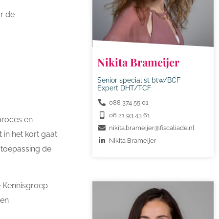
r de
Nikita Brameijer
Senior specialist btw/BCF
Expert DHT/TCF
088 374 55 01
06 21 93 43 61
proces en
nikita.brameijer@fiscaliade.nl
 in het kort gaat
Nikita Brameijer
 toepassing de
e Kennisgroep
 en