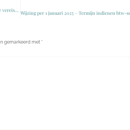
Einde overgangstermijn btw behandeling servicekosten, actie vereist voor 2025!
zijn gemarkeerd met
*