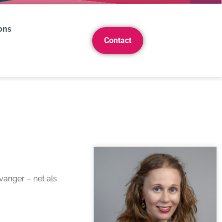
ons
Contact
vanger – net als