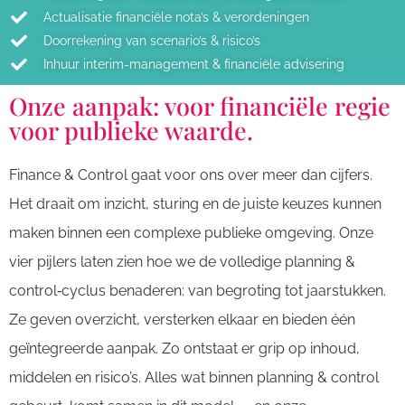
Actualisatie financiële nota’s & verordeningen
Doorrekening van scenario’s & risico’s
Inhuur interim-management & financiële advisering
Onze aanpak: voor financiële regie
voor publieke waarde.
Finance & Control gaat voor ons over meer dan cijfers.
Het draait om inzicht, sturing en de juiste keuzes kunnen
maken binnen een complexe publieke omgeving. Onze
vier pijlers laten zien hoe we de volledige planning &
control‑cyclus benaderen: van begroting tot jaarstukken.
Ze geven overzicht, versterken elkaar en bieden één
geïntegreerde aanpak. Zo ontstaat er grip op inhoud,
middelen en risico’s. Alles wat binnen planning & control