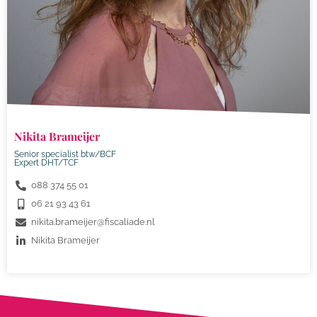
Nikita Brameijer
Senior specialist btw/BCF
Expert DHT/TCF
088 374 55 01
06 21 93 43 61
nikita.brameijer@fiscaliade.nl
Nikita Brameijer