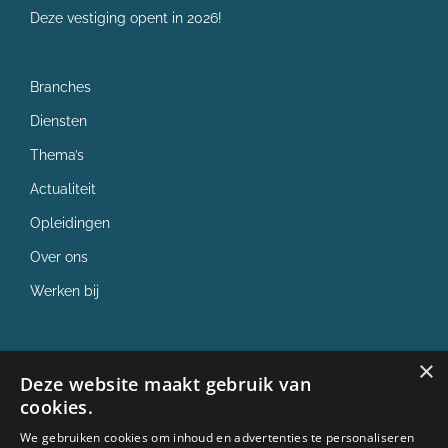
Deze vestiging opent in 2026!
Branches
Diensten
Thema’s
Actualiteit
Opleidingen
Over ons
Werken bij
×
✓ ISO 9001
Deze website maakt gebruik van
cookies.
✓ ISO 27001
We gebruiken cookies om inhoud en advertenties te personaliseren